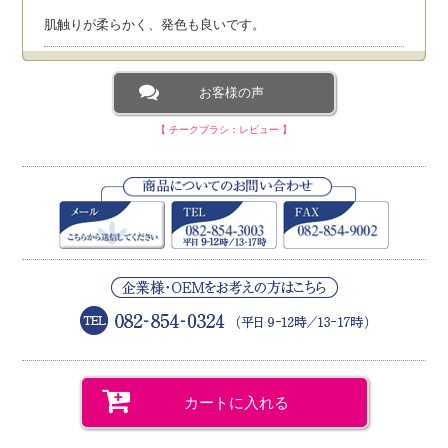
肌触りが柔らかく、発色も良いです。
K.M様 （30代／女性）
2021/02
★★★★★【とても満足】
お客様の声
【 チークブラシ：レビュー 】
プレゼントにしましたが、喜んでもらえました。
R.A様 （30代／女性）
2020/04
★★★★★【とても満足】
フワフワ、さらさらで気持ちいい！ピンポイントにもふわっ
とどちらでよく入ります。ラメ感があるチークをのせるのに
とてもいい。
K.K様 （20代／女性）
2018/09
★★★★★【とても満足】
カートに入れる
友人への誕生日プレゼントで贈りました。早速感想がとんで
きて、今までにない感触で塗りやすさが本当に良い！毎日使