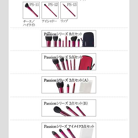
2013/02
★★★★
☆
【満足】
丸の形状が欲しくて購入しました。また軸色もとても奇麗！
粗光峰なので肌触りはとてもよい反面、色の出がかなり良い
ので発色の悪いチークにあわせて使う方が良さそうです。発
色の良いチークにあわせる場合は、しっかりと含んだ粉を払
ってから肌にのせる必要があります。ただ、それさえきちん
とすれば、とてもふんわりと狙ったところに色がのせられる
のでオススメです。