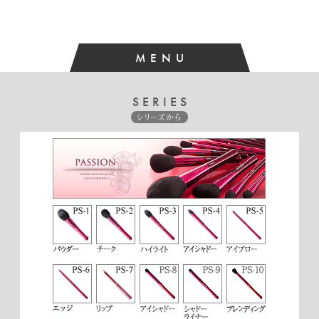
う！との事でとても喜んでもらえました。ありがとうござい
ます。
Y.O様 （30代／女性）
2018/02
MENU
★★★★
☆
【満足】
私はハイライト用に使っていますが、入れたい顔の部分部分
SERIES
に丁度フィットしてくれます。確かにシアーめに入る感じで
シリーズから
失敗しにくいのが良いですね。重ねれば好みの仕上がりにな
ります。もちろん肌触りは柔らかく、心地良く使えていま
す。
T.I様 （20代／女性）
2017/01
★★★★★【とても満足】
きれいに発色し、ぼかしもきくのでシアーな仕上がりにもで
きて使いやすいです。今までチークに付属しているブラシし
か使っていなかったため、筆を変えるだけで仕上がりが全く
違うことに驚きました。化粧がうまくなったような気分で、
実際に以前より良い仕上がりにとても満足しています。
C.A様