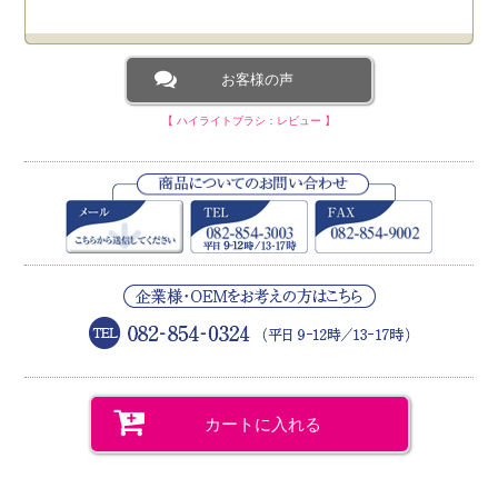
柔らかくツルツルした毛で気持ちが良い。
お客様の声
A.O様 （40代／女性）
2023/01
★★★★★【とても満足】
【 ハイライトブラシ：レビュー 】
ふわっと乗せることができるので、自然にハイライトを入れ
ることができます。肌へのあたりも優しく気持ちいいです。
M.Y様 （30代／女性）
2021/07
★★★★★【とても満足】
肌ざわりが良いのと、穂先が尖っているため、小鼻、口角辺
りの細かなところにものせやすく満足。
T.F様 （20代／女性）
2020/04
★★★★★【とても満足】
カートに入れる
ハイライトがのせやすい。一ぬりでハイライトがピンポイン
トで塗れる。