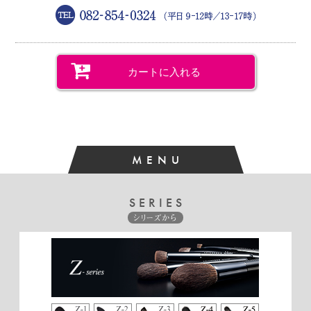
になってます。道具が良ければここまで違うものかと感動し
ました。
M.H様 （30代／女性）
2023/01
★★★★★【とても満足】
カートに入れる
同じ物を随分前に購入し、使用感が変わってきたので今回リ
ピートしました。肌あたりが良いです。コシがあり瞼の広い
範囲に塗りやすいです。
MENU
K.K様 （50代／女性）
2022/09
★★★★★【とても満足】
SERIES
ふんわり自然に色づくのでとても満足しています
シリーズから
K.A様 （60代／女性）
2022/09
★★★★★【とても満足】
今まで使ったアイシャドウブラシの中でもダントツで使いや
すくて、綺麗でした！これからもずっと愛用していきたいで