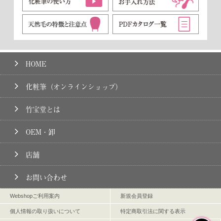
U.R様 （20代／女性）
2021/08
★★★★★【とても満足】
毛が柔らかいですが、毛量が多いためブレンディングブラシ
としても使いやすい。
HOME
R.I様 （30代／女性）
2021/08
★★★★★【とても満足】
化粧筆（オンラインショップ）
高級感があり、チクチクしなくて本当に肌ざわりが良いで
竹宝堂とは
す。Zシリーズが好きになりました。
OEM・卸
M.K様 （30代／女性）
2021/03
★★★★★【とても満足】
店舗
ハイライトカラーをアイホール全体にふわっと優しく、ひと
お問い合わせ
はけ入れるだけで明るく発色し、肌触りも柔らかいので、毎
日のメイクで癒されます。
Webshopご利用案内
新規会員登録
Y.S様 （40代／女性）
個人情報の取り扱いについて
特定商取引法に関する表示
2021/01