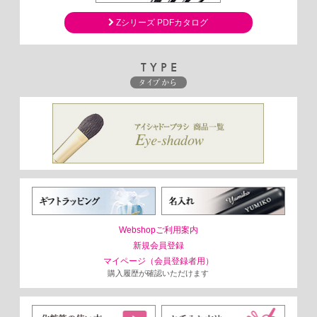
A.K様 （20代／女性）
2022/05
Zシリーズ PDFカタログ
★★★★★【とても満足】
肌あたりが良いのにコシがあってちゃんと発色する。マット
TYPE
シャドウはこれ一択だと思った。大きくてぼかしやすく使い
タイプから
やすい。
M.K様 （40代／女性）
2022/01
★★★★★【とても満足】
アイシャドーをふんわり乗せる時に使いたいと思い灰リスに
しました。ほどよくコシがあり使いやすいです。先端の毛量
と角度が絶妙で下まぶたにも色を乗せやすかったです。
S.N様 （30代／女性）
2021/09
Webshopご利用案内
★★★★★【とても満足】
新規会員登録
マイページ（会員登録者用）
購入履歴が確認いただけます
肌への刺激が少なく優しい肌触りで助かりました。どのブラ
シも筆のサイズ感がちょうど良かったです。