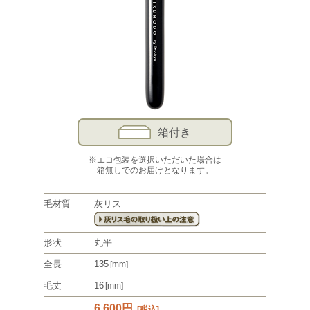
箱付き
※エコ包装を選択いただいた場合は
箱無しでのお届けとなります。
毛材質
灰リス
形状
丸平
全長
135
[mm]
毛丈
16
[mm]
6,600円
[税込]