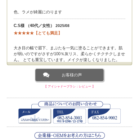
色、ラメが綺麗にのります
C.S様 （40代／女性）
2025/08
★★★★★【とても満足】
大き目の幅で眉下、まぶたを一気に塗ることができます。肌
が弱いのですがさすが100％灰リス、柔らかくチクチクしませ
ん。 とても重宝しています。メイクが楽しくなりました。
R.O様 （20代／女性）
2025/05
お客様の声
★★★★
☆
【満足】
【 アイシャドーブラシ：レビュー 】
大きめで一筆で乗せられるし、立てれば細かい使い方もでき
ます。
Y.O様 （40代／女性）
2023/10
★★★★★【とても満足】
Z-5かなり重宝してます。アイメイクにかかせませんし、時短