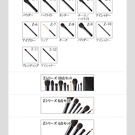
す。
N.K様 （50代／女性）
2022/09
★★★★★【とても満足】
アイシャドウを綺麗に重ねられて自然な感じに仕上がるの
で、とても気に入っています。
M.O様 （30代／女性）
2022/08
★★★★★【とても満足】
大きいかなと思ったけど、実際使用してみるとちょうどよ
く、発色もよかった！
H.W様 （40代／女性）
2022/08
★★★★★【とても満足】
毛が密で、肌触りがふわっとしています。アイシャドウも均
一に密着しているように感じます。