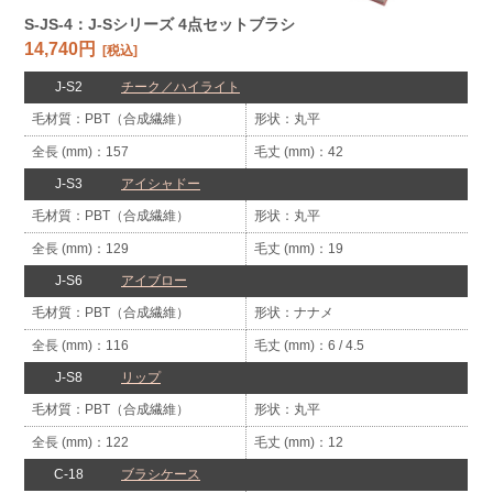
S-JS-4：J-Sシリーズ 4点セットブラシ
14,740円
[税込]
J-S2
チーク／
ハイライト
PBT（合成繊維）
丸平
157
42
J-S3
アイシャドー
PBT（合成繊維）
丸平
129
19
J-S6
アイブロー
PBT（合成繊維）
ナナメ
116
6 / 4.5
J-S8
リップ
PBT（合成繊維）
丸平
122
12
C-18
ブラシケース