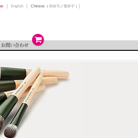
se
English
Chinese
（
簡体字
／
繁体字
）
お問い合わせ