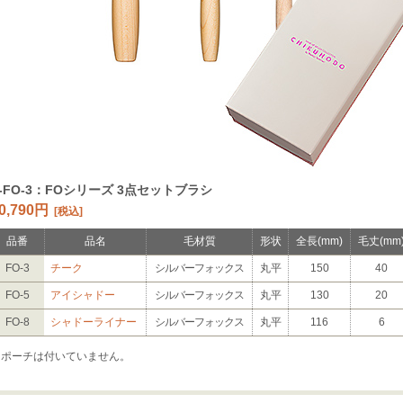
S-FO-3：FOシリーズ 3点セットブラシ
0,790円
[税込]
品番
品名
毛材質
形状
全長
(mm)
毛丈
(mm
FO-3
チーク
シルバーフォックス
丸平
150
40
FO-5
アイシャドー
シルバーフォックス
丸平
130
20
FO-8
シャドーライナー
シルバーフォックス
丸平
116
6
※ポーチは付いていません。