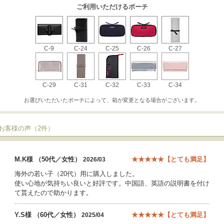
ご利用いただけるポーチ
C-9
C-24
C-25
C-26
C-27
C-29
C-31
C-32
C-33
C-34
お選びいただいたポーチによって、箱が変更となる場合がございます。
●お客様の声（2件）
M.K様 （50代／女性）
★★★★★【とても満足】
2026/03
海外の若い子（20代）用に購入しました。
使い心地が気持ちい良いと好評です。中国語、英語の説明書を付け
て貰えたので助かります。
Y.S様 （60代／女性）
★★★★★【とても満足】
2025/04