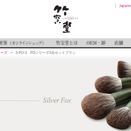
Japane
粧筆
竹宝堂とは
OEM・卸
店舗
（
オンラインショップ
）
リーズ
S-FO-3 FOシリーズ3点セットブラシ