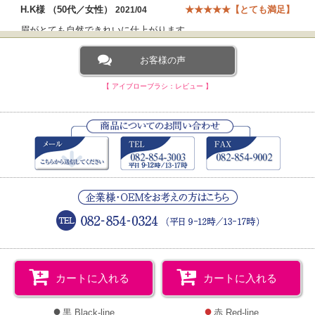
H.K様 （50代／女性）
★★★★★【とても満足】
2021/04
眉がとても自然できれいに仕上がります。
お客様の声
S.R様 （60代／女性）
★★★★★【とても満足】
2015/09
眉ペンで書いた後、このブラシを使って濃さを調整したり、左右の
【 アイブローブラシ：レビュー 】
バランスの微調整に最適でした。
カートに入れる
カートに入れる
●
●
黒 Black-line
赤 Red-line