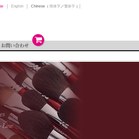
se
English
Chinese
（
簡体字
／
繁体字
）
お問い合わせ