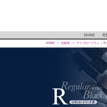
HOME
化
HOME
化粧筆
アイブローブラシ
R