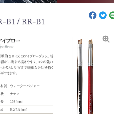
R-B1 / RR-B1
標準的なサイズのアイブローブラシ。眉
の細かい所まで描きやすく、コシの強い
しっかりとした毛質で繊細なラインを描く
事ができます。
毛材質
ウォーターバジャー
形状
ナナメ
全長
126
[mm]
毛丈
6.0/4.5
[mm]