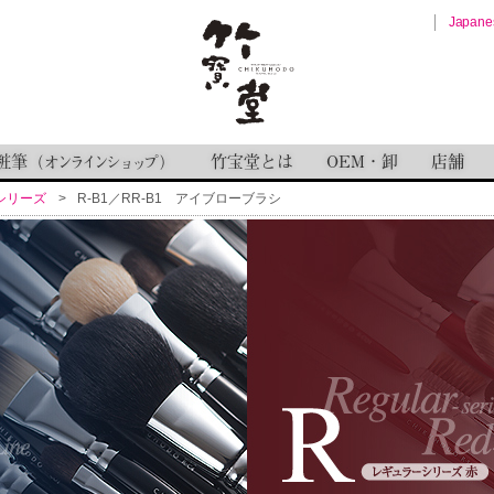
Japane
粧筆
竹宝堂とは
OEM・卸
店舗
（
オンラインショップ
）
シリーズ
R-B1／RR-B1 アイブローブラシ