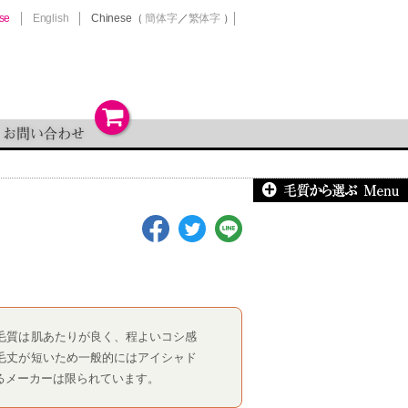
se
English
Chinese
（
簡体字
／
繁体字
）
お問い合わせ
毛質は肌あたりが良く、程よいコシ感
毛丈が短いため一般的にはアイシャド
るメーカーは限られています。