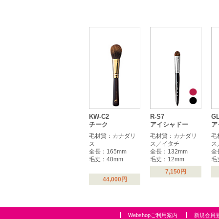
KW-C2
R-S7
GL
チーク
アイシャドー
ア
毛材質：カナダリ
毛材質：カナダリ
毛
ス
ス／イタチ
ス
全長：165mm
全長：132mm
全
毛丈：40mm
毛丈：12mm
毛
7,150円
44,000円
Webshopご利用案内
新規会員