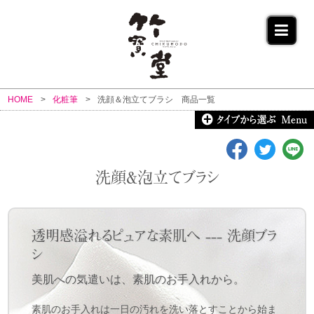
HOME
化粧筆
洗顔＆泡立てブラシ 商品一覧
洗顔＆泡立てブラシ
透明感溢れるピュアな素肌へ --- 洗顔ブラ
シ
美肌への気遣いは、素肌のお手入れから。
素肌のお手入れは一日の汚れを洗い落とすことから始ま