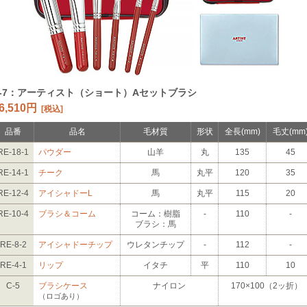
S-7：アーティスト（ショート）Aセットブラシ
6,510円
[税込]
品番
品名
毛材質
形状
全長
(mm)
毛丈
(mm
RE-18-1
パウダー
山羊
丸
135
45
RE-14-1
チーク
馬
丸平
120
35
RE-12-4
アイシャドーL
馬
丸平
115
20
RE-10-4
ブラシ＆コーム
コーム：樹脂
-
110
-
ブラシ：馬
RE-8-2
アイシャドーチップ
ウレタンチップ
-
112
-
RE-4-1
リップ
イタチ
平
110
10
C-5
ブラシケース
ナイロン
170×100（2ッ折）
（ロゴあり）