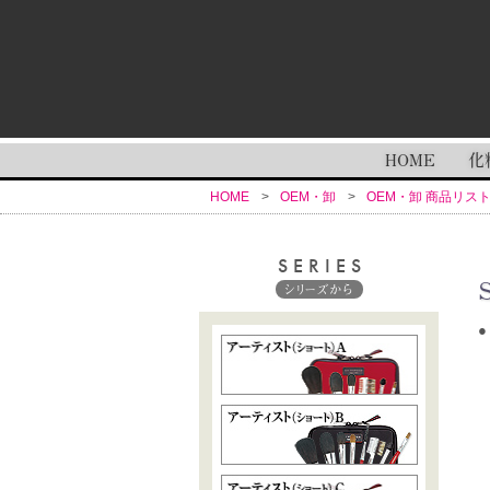
HOME
化
HOME
OEM・卸
OEM・卸 商品リス
SERIES
シリーズから
●