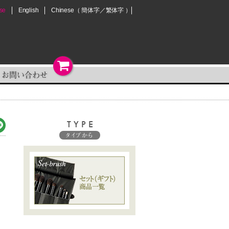
se
English
Chinese
（
簡体字
／
繁体字
）
お問い合わせ
TYPE
タイプから