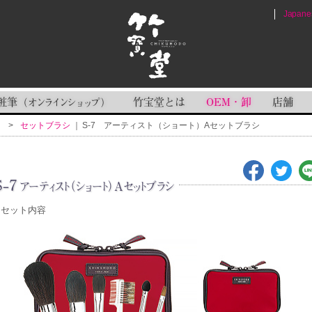
Japane
粧筆
竹宝堂とは
OEM・卸
店舗
（
オンラインショップ
）
ト
セットブラシ
S-7 アーティスト（ショート）Aセットブラシ
S-7
アーティスト（ショート）Aセットブラシ
 セット内容