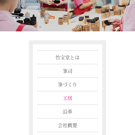
竹宝堂とは
筆司
筆づくり
工房
沿革
会社概要