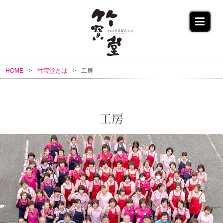
HOME
竹宝堂とは
工房
工房